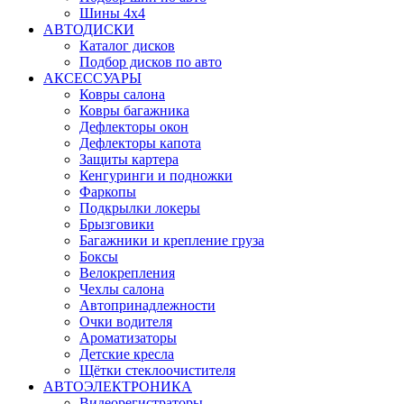
Шины 4x4
АВТОДИСКИ
Каталог дисков
Подбор дисков по авто
АКСЕССУАРЫ
Ковры салона
Ковры багажника
Дефлекторы окон
Дефлекторы капота
Защиты картера
Кенгуринги и подножки
Фаркопы
Подкрылки локеры
Брызговики
Багажники и крепление груза
Боксы
Велокрепления
Чехлы салона
Автопринадлежности
Очки водителя
Ароматизаторы
Детские кресла
Щётки стеклоочистителя
АВТОЭЛЕКТРОНИКА
Видеорегистраторы