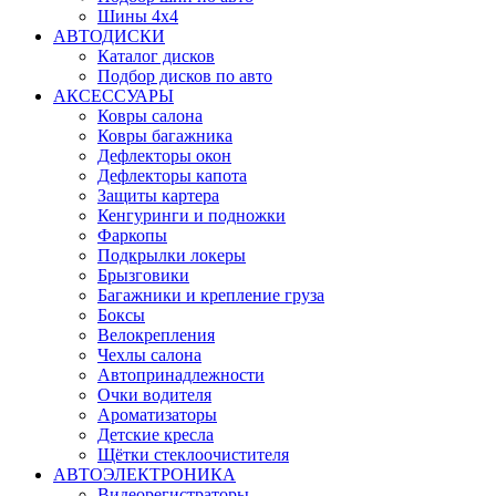
Шины 4x4
АВТОДИСКИ
Каталог дисков
Подбор дисков по авто
АКСЕССУАРЫ
Ковры салона
Ковры багажника
Дефлекторы окон
Дефлекторы капота
Защиты картера
Кенгуринги и подножки
Фаркопы
Подкрылки локеры
Брызговики
Багажники и крепление груза
Боксы
Велокрепления
Чехлы салона
Автопринадлежности
Очки водителя
Ароматизаторы
Детские кресла
Щётки стеклоочистителя
АВТОЭЛЕКТРОНИКА
Видеорегистраторы