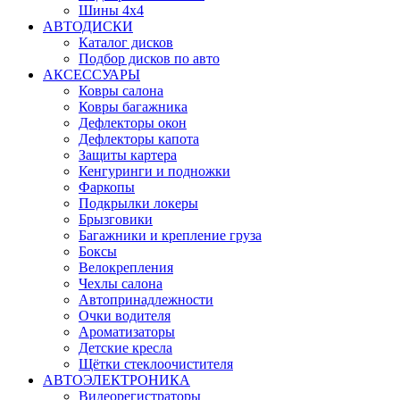
Шины 4x4
АВТОДИСКИ
Каталог дисков
Подбор дисков по авто
АКСЕССУАРЫ
Ковры салона
Ковры багажника
Дефлекторы окон
Дефлекторы капота
Защиты картера
Кенгуринги и подножки
Фаркопы
Подкрылки локеры
Брызговики
Багажники и крепление груза
Боксы
Велокрепления
Чехлы салона
Автопринадлежности
Очки водителя
Ароматизаторы
Детские кресла
Щётки стеклоочистителя
АВТОЭЛЕКТРОНИКА
Видеорегистраторы