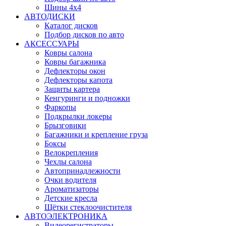
Шины 4x4
АВТОДИСКИ
Каталог дисков
Подбор дисков по авто
АКСЕССУАРЫ
Ковры салона
Ковры багажника
Дефлекторы окон
Дефлекторы капота
Защиты картера
Кенгуринги и подножки
Фаркопы
Подкрылки локеры
Брызговики
Багажники и крепление груза
Боксы
Велокрепления
Чехлы салона
Автопринадлежности
Очки водителя
Ароматизаторы
Детские кресла
Щётки стеклоочистителя
АВТОЭЛЕКТРОНИКА
Видеорегистраторы