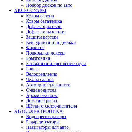
Подбор дисков по авто
АКСЕССУАРЫ
Ковры салона
Ковры багажника
Дефлекторы окон
Дефлекторы капота
Защиты картера
Кенгуринги и подножки
Фаркопы
Подкрылки локеры
Брызговики
Багажники и крепление груза
Боксы
Велокрепления
Чехлы салона
Автопринадлежности
Очки водителя
Ароматизаторы
Детские кресла
Щётки стеклоочистителя
АВТОЭЛЕКТРОНИКА
Видеорегистраторы
Радар детекторы
Навигаторы для авто