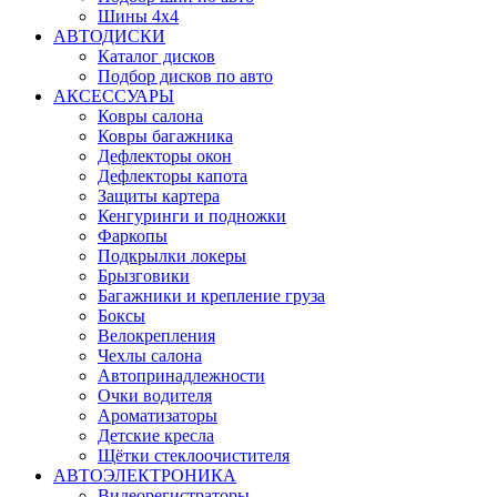
Шины 4x4
АВТОДИСКИ
Каталог дисков
Подбор дисков по авто
АКСЕССУАРЫ
Ковры салона
Ковры багажника
Дефлекторы окон
Дефлекторы капота
Защиты картера
Кенгуринги и подножки
Фаркопы
Подкрылки локеры
Брызговики
Багажники и крепление груза
Боксы
Велокрепления
Чехлы салона
Автопринадлежности
Очки водителя
Ароматизаторы
Детские кресла
Щётки стеклоочистителя
АВТОЭЛЕКТРОНИКА
Видеорегистраторы