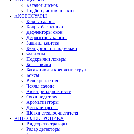
Каталог дисков
Подбор дисков по авто
АКСЕССУАРЫ
Ковры салона
Ковры багажника
Дефлекторы окон
Дефлекторы капота
Защиты картера
Кенгуринги и подножки
Фаркопы
Подкрылки локеры
Брызговики
Багажники и крепление груза
Боксы
Велокрепления
Чехлы салона
Автопринадлежности
Очки водителя
Ароматизаторы
Детские кресла
Щётки стеклоочистителя
АВТОЭЛЕКТРОНИКА
Видеорегистраторы
Радар детекторы