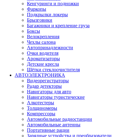
Кенгуринги и подножки
Фаркопы
Подкрылки локеры
Брызговики
Багажники и крепление груза
Боксы
Велокрепления
Чехлы салона
Автопринадлежности
Очки водителя
Ароматизаторы
Детские кресла
Щётки стеклоочистителя
АВТОЭЛЕКТРОНИКА
Видеорегистраторы
Радар детекторы
Навигаторы для авто
Навигаторы туристические
Алкотестеры
Толщиномеры
Компрессоры
Автомобильные радиостанции
Автомобильные антенны
Портативные рации
Зарядные устройства и преобразователи