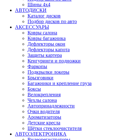
Шины 4x4
АВТОДИСКИ
Каталог дисков
Подбор дисков по авто
АКСЕССУАРЫ
Ковры салона
Ковры багажника
Дефлекторы окон
Дефлекторы капота
Защиты картера
Кенгуринги и подножки
Фаркопы
Подкрылки локеры
Брызговики
Багажники и крепление груза
Боксы
Велокрепления
Чехлы салона
Автопринадлежности
Очки водителя
Ароматизаторы
Детские кресла
Щётки стеклоочистителя
АВТОЭЛЕКТРОНИКА
Видеорегистраторы