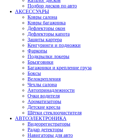
Каталог дисков
Подбор дисков по авто
АКСЕССУАРЫ
Ковры салона
Ковры багажника
Дефлекторы окон
Дефлекторы капота
Защиты картера
Кенгуринги и подножки
Фаркопы
Подкрылки локеры
Брызговики
Багажники и крепление груза
Боксы
Велокрепления
Чехлы салона
Автопринадлежности
Очки водителя
Ароматизаторы
Детские кресла
Щётки стеклоочистителя
АВТОЭЛЕКТРОНИКА
Видеорегистраторы
Радар детекторы
Навигаторы для авто