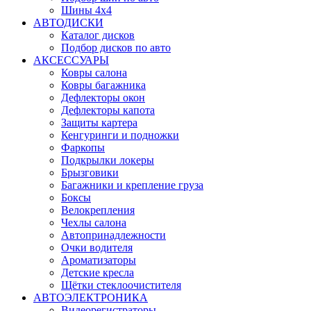
Шины 4x4
АВТОДИСКИ
Каталог дисков
Подбор дисков по авто
АКСЕССУАРЫ
Ковры салона
Ковры багажника
Дефлекторы окон
Дефлекторы капота
Защиты картера
Кенгуринги и подножки
Фаркопы
Подкрылки локеры
Брызговики
Багажники и крепление груза
Боксы
Велокрепления
Чехлы салона
Автопринадлежности
Очки водителя
Ароматизаторы
Детские кресла
Щётки стеклоочистителя
АВТОЭЛЕКТРОНИКА
Видеорегистраторы