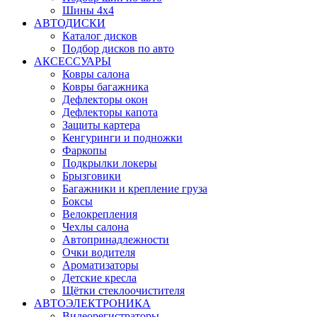
Шины 4x4
АВТОДИСКИ
Каталог дисков
Подбор дисков по авто
АКСЕССУАРЫ
Ковры салона
Ковры багажника
Дефлекторы окон
Дефлекторы капота
Защиты картера
Кенгуринги и подножки
Фаркопы
Подкрылки локеры
Брызговики
Багажники и крепление груза
Боксы
Велокрепления
Чехлы салона
Автопринадлежности
Очки водителя
Ароматизаторы
Детские кресла
Щётки стеклоочистителя
АВТОЭЛЕКТРОНИКА
Видеорегистраторы