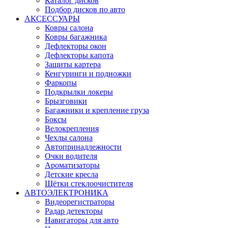
Каталог дисков
Подбор дисков по авто
АКСЕССУАРЫ
Ковры салона
Ковры багажника
Дефлекторы окон
Дефлекторы капота
Защиты картера
Кенгуринги и подножки
Фаркопы
Подкрылки локеры
Брызговики
Багажники и крепление груза
Боксы
Велокрепления
Чехлы салона
Автопринадлежности
Очки водителя
Ароматизаторы
Детские кресла
Щётки стеклоочистителя
АВТОЭЛЕКТРОНИКА
Видеорегистраторы
Радар детекторы
Навигаторы для авто